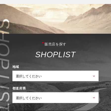
販売店を探す
S
H
O
P
L
I
S
T
地域
都道府県