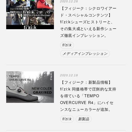
2020.12.28
【フィジーク：シクロワイアー
ド・スペシャルコンテンツ】
fi’zi:kシューズヒストリーと、
その集大成といえる新作シュー
ズ徹底インプレッション。
fi'zi:k
メディアインプレッション
2020.12.18
【フィジーク：新製品情報】
fi’zi:k 同価格帯で圧倒的な支持
を得ている「TEMPO
OVERCURVE R4」にハイセ
ンスなニューカラーが追加。
fi'zi:k
新製品