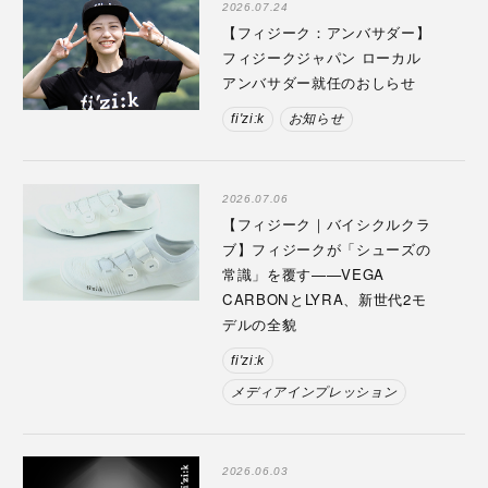
2026.07.24
【フィジーク：アンバサダー】
フィジークジャパン ローカル
アンバサダー就任のおしらせ
fi'zi:k
お知らせ
2026.07.06
【フィジーク｜バイシクルクラ
ブ】フィジークが「シューズの
常識」を覆す——VEGA
CARBONとLYRA、新世代2モ
デルの全貌
fi'zi:k
メディアインプレッション
2026.06.03