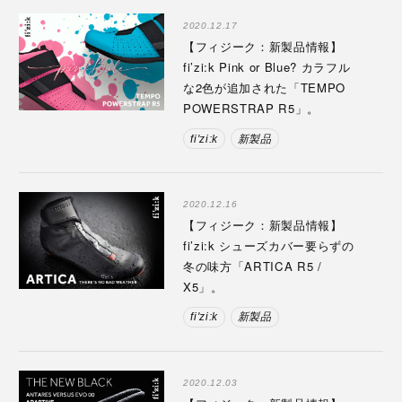
2020.12.17
【フィジーク：新製品情報】
fi’zi:k Pink or Blue? カラフル
な2色が追加された「TEMPO
POWERSTRAP R5」。
fi'zi:k
新製品
2020.12.16
【フィジーク：新製品情報】
fi’zi:k シューズカバー要らずの
冬の味方「ARTICA R5 /
X5」。
fi'zi:k
新製品
2020.12.03