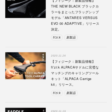
【フィジーク：新製品情報】
THE NEW BLACK ブラックカ
ラーをまとったフラッグシップ
モデル「ANTARES VERSUS
EVO 00 ADAPTIVE」リリース
決定。
fi'zi:k
新製品
2020.11.26
【フィジーク：新製品情報】
fi’zi:k ALPACAサドルに完璧な
マッチングのキャリングツール
キット「ALPACA Carrige
kit」リリース。
fi'zi:k
新製品
2020.11.19