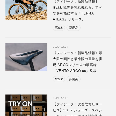
【フィジーク：新製品情報】
fi’zi:k 境界を忘れ去れる。すべ
てを可能にする「TERRA
ATLAS」リリース。
fi'zi:k
新製品
2022.02.17
《フィジーク：新製品情報》最
大限の剛性と最小限の重量を実
現 ARGOシリーズの最高峰
「VENTO ARGO 00」発表
fi'zi:k
新製品
2021.12.15
【フィジーク：試着取寄せサー
ビス】fi’zi:k シューズ・スペシ
ャルディーラーによる試着取寄