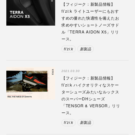
【フィジーク：新製品情報】
fi’zi:k ライトユーザーにもおす
すめの優れた快適性を備えたお
求めやすいショートノーズサド
ル「TERRA AIDON X5」リリ
ース。
fi'zi:k
新製品
2021.03.30
【フィジーク：新製品情報】
fi’zi:k ハイクオリティなスケー
ターシューズみたいなルックス
のスーパーDHシューズ
「TENSOR & VERSOR」リリ
ース。
fi'zi:k
新製品