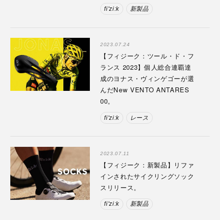
fi'zi:k
新製品
2023.07.24
【フィジーク：ツール・ド・フ
ランス 2023】個人総合連覇達
成のヨナス・ヴィンゲゴーが選
んだNew VENTO ANTARES
00。
fi'zi:k
レース
2023.07.11
【フィジーク：新製品】リファ
インされたサイクリングソック
スリリース。
fi'zi:k
新製品