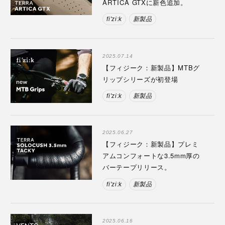
ARTICA GTXに新色追加。
fi'zi:k
新製品
2025.07.14
【フィジーク：新製品】MTBグ
リップシリーズが初登場
fi'zi:k
新製品
2025.06.27
【フィジーク：新製品】プレミ
アムコンフォートな3.5mm厚の
バーテープリリース。
fi'zi:k
新製品
2025.06.16