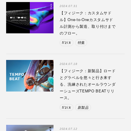
2024.07.31
【フィジーク：カスタムサド
ル】One-to-Oneカスタムサド
ル計測から製造、取り付けまで
のフロー。
fi'zi:k
特集
2024.07.18
【フィジーク：新製品】ロード
とグラベルを悠々と行き来す
る、洗練されたオールラウンダ
ーシューズTEMPO BEATリリ
ース。
fi'zi:k
新製品
2024.07.12