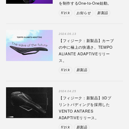
を制作するOne-to-One始動。
fi'zi:k
お知らせ
新製品
2024.06.13
【フィジーク：新製品】カーブ
の中に極上の快適さ。TEMPO
ALIANTE ADAPTIVEリリー
ス。
fi'zi:k
新製品
2024.04.25
【フィジーク：新製品】3Dプ
リントパディングを採用した
VENTO ANTARES
ADAPTIVEリリース。
fi'zi:k
新製品