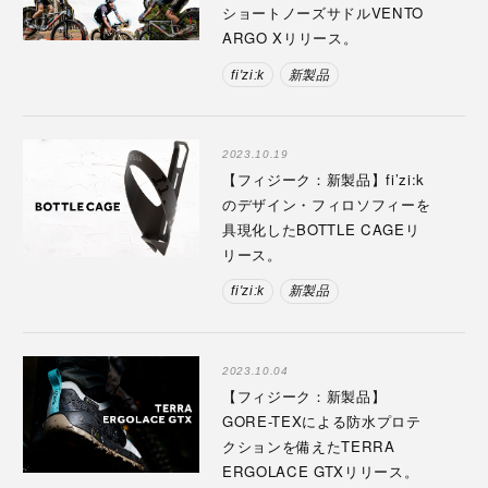
ショートノーズサドルVENTO
ARGO Xリリース。
fi'zi:k
新製品
2023.10.19
【フィジーク：新製品】fi’zi:k
のデザイン・フィロソフィーを
具現化したBOTTLE CAGEリ
リース。
fi'zi:k
新製品
2023.10.04
【フィジーク：新製品】
GORE-TEXによる防水プロテ
クションを備えたTERRA
ERGOLACE GTXリリース。