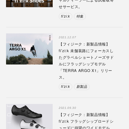
せサービス。
fi'zi:k
特集
2021.12.07
【フィジーク：新製品情報】
fi’zi:k 未舗装路にフォーカスし
たグラベルショートノーズサド
ルにフラッグシップモデル
「TERRA ARGO X1」リリー
ス。
fi'zi:k
新製品
2021.09.30
【フィジーク：新製品情報】
fi’zi:k フラッグシップロードシ
ューズに待望のワイドモデル