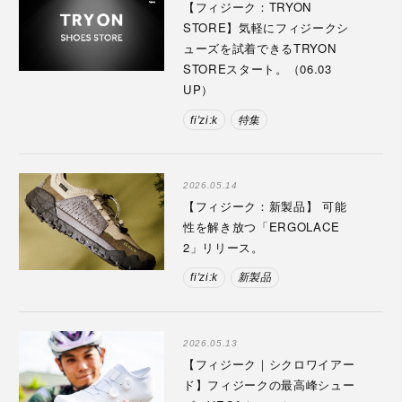
【フィジーク：TRYON
STORE】気軽にフィジークシ
ューズを試着できるTRYON
STOREスタート。（06.03
UP）
fi'zi:k
特集
2026.05.14
【フィジーク：新製品】 可能
性を解き放つ「ERGOLACE
2」リリース。
fi'zi:k
新製品
2026.05.13
【フィジーク｜シクロワイアー
ド】フィジークの最高峰シュー