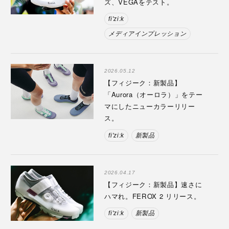
ズ、VEGAをテスト。
fi'zi:k
メディアインプレッション
2026.05.12
【フィジーク：新製品】
「Aurora（オーロラ）」をテー
マにしたニューカラーリリー
ス。
fi'zi:k
新製品
2026.04.17
【フィジーク：新製品】速さに
ハマれ。FEROX 2 リリース。
fi'zi:k
新製品