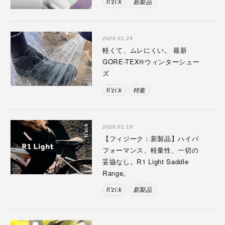
fi'zi:k
新製品
2026.01.29
軽くて、ムレにくい。 最新
GORE-TEX®ウィンターシュー
ズ
fi'zi:k
特集
2026.01.19
【フィジーク：新製品】ハイパ
フォーマンス、軽量性、一切の
妥協なし。R1 Light Saddle
Range。
fi'zi:k
新製品