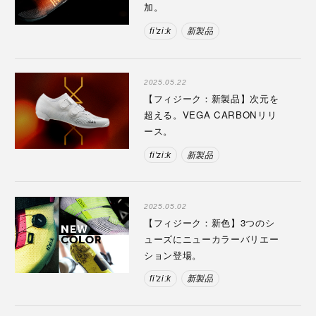
加。
fi'zi:k
新製品
2025.05.22
【フィジーク：新製品】次元を
超える。VEGA CARBONリリ
ース。
fi'zi:k
新製品
2025.05.02
【フィジーク：新色】3つのシ
ューズにニューカラーバリエー
ション登場。
fi'zi:k
新製品