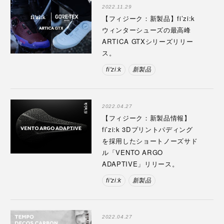
2022.11.29
【フィジーク：新製品】fi’zi:k
ウィンターシューズの最高峰
ARTICA GTXシリーズリリー
ス。
fi'zi:k
新製品
2022.04.27
【フィジーク：新製品情報】
fi’zi:k 3Dプリントパディング
を採用したショートノーズサド
ル「VENTO ARGO
ADAPTIVE」リリース。
fi'zi:k
新製品
2022.04.27