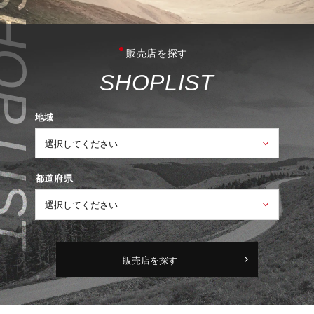
販売店を探す
S
H
O
P
L
I
S
T
地域
都道府県
販売店を探す