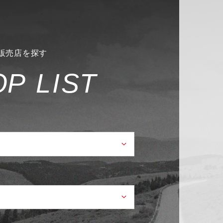
販売店を探す
O
P
L
I
S
T