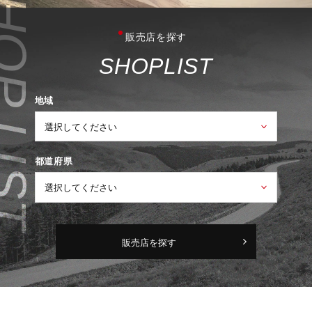
販売店を探す
S
H
O
P
L
I
S
T
地域
都道府県
販売店を探す