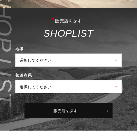
販売店を探す
S
H
O
P
L
I
S
T
地域
都道府県
販売店を探す