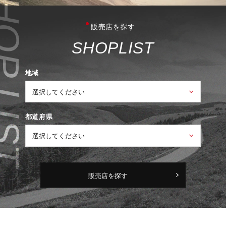
販売店を探す
S
H
O
P
L
I
S
T
地域
都道府県
販売店を探す