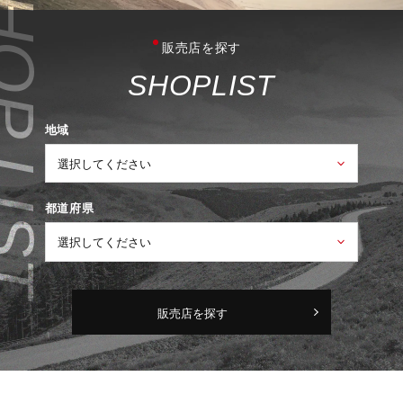
販売店を探す
S
H
O
P
L
I
S
T
地域
都道府県
販売店を探す