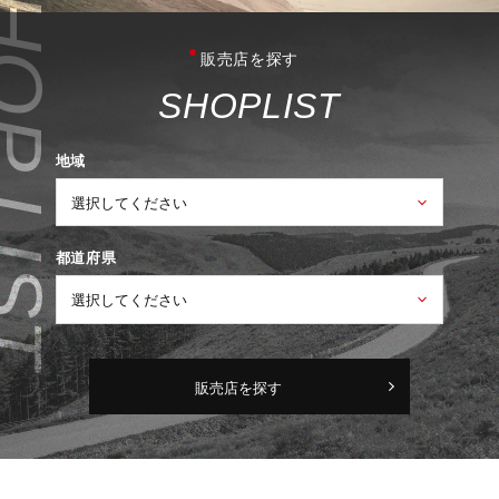
販売店を探す
S
H
O
P
L
I
S
T
地域
都道府県
販売店を探す