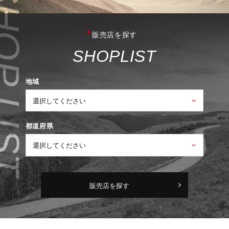
販売店を探す
S
H
O
P
L
I
S
T
地域
都道府県
販売店を探す