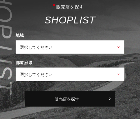
販売店を探す
S
H
O
P
L
I
S
T
地域
都道府県
販売店を探す