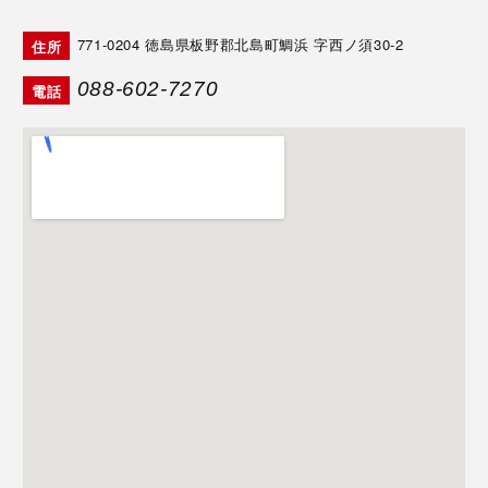
771-0204
徳島県板野郡北島町鯛浜 字西ノ須30-2
住所
088-602-7270
電話