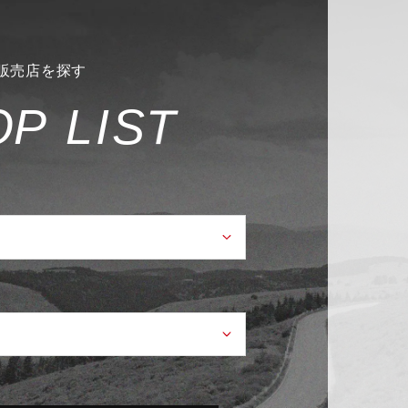
販売店を探す
O
P
L
I
S
T