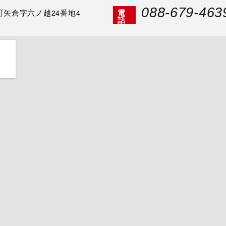
088-679-463
矢倉字六ノ越24番地4
電
話