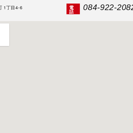
084-922-208
1丁目4-6
電
話