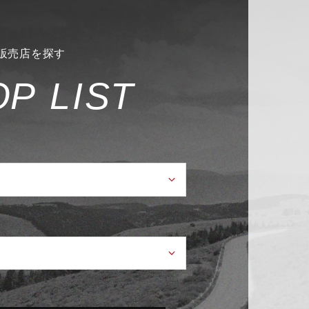
販売店を探す
O
P
L
I
S
T