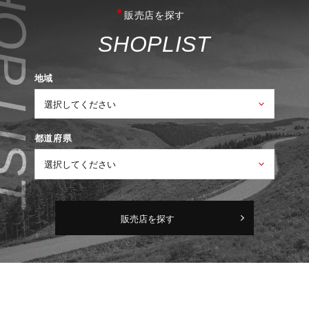
販売店を探す
S
H
O
P
L
I
S
T
地域
都道府県
販売店を探す