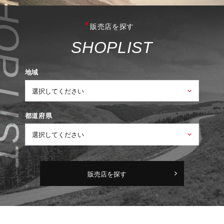
販売店を探す
S
H
O
P
L
I
S
T
地域
都道府県
販売店を探す