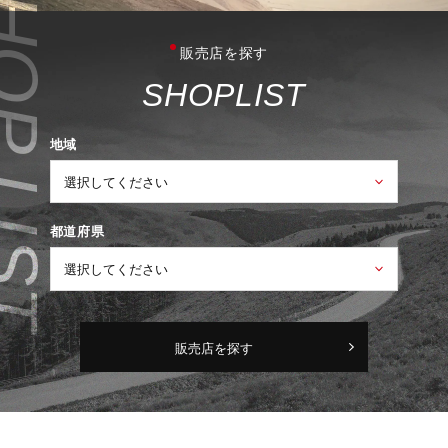
販売店を探す
S
H
O
P
L
I
S
T
地域
都道府県
販売店を探す