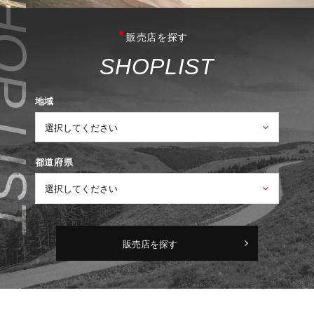
販売店を探す
S
H
O
P
L
I
S
T
地域
都道府県
販売店を探す