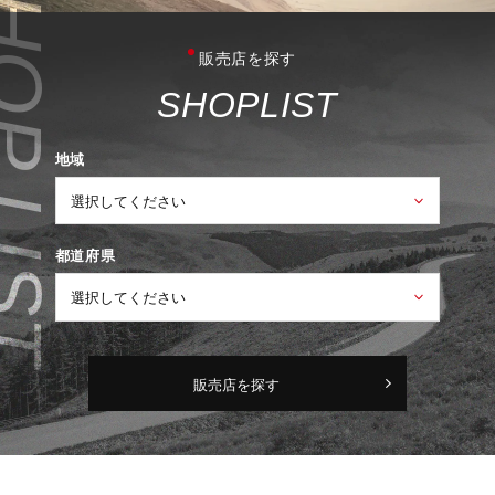
販売店を探す
S
H
O
P
L
I
S
T
地域
都道府県
販売店を探す