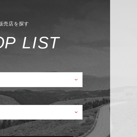
販売店を探す
O
P
L
I
S
T