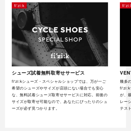
fi'zi:k
fi'zi:k
シューズ試着無料取寄せサービス
VENT
fi'zi:kシューズ・スペシャルショップでは、万が一ご
幾多の勝
希望のシューズやサイズが店頭にない場合でも安心
fi'zi
な、無料試着シューズ取寄せサービスに対応。前後の
が、最新
サイズが取寄せ可能なので、あなたにぴったりのシュ
レーシー
ーズが必ず見つかります。
テストし