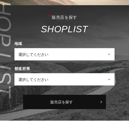
販売店を探す
S
H
O
P
L
I
S
T
地域
都道府県
販売店を探す