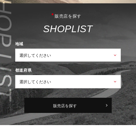
販売店を探す
S
H
O
P
L
I
S
T
地域
都道府県
販売店を探す