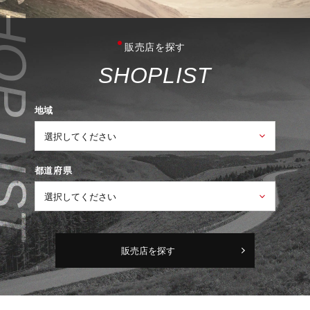
販売店を探す
S
H
O
P
L
I
S
T
地域
都道府県
販売店を探す