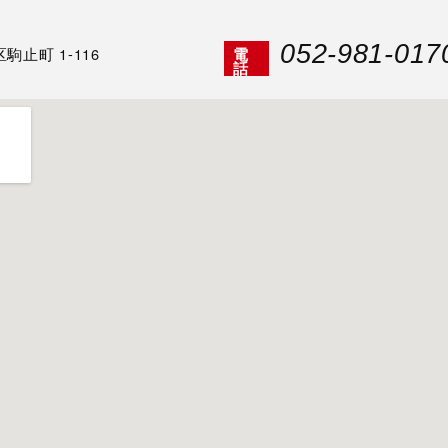
052-981-017
止町 1-116
電
話