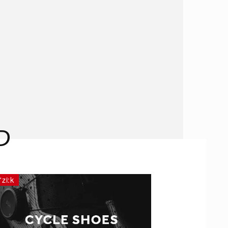
D
i'zi:k