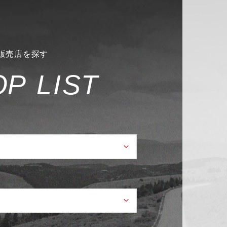
販売店を探す
O
P
L
I
S
T