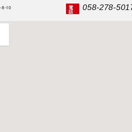
058-278-501
8-10
電
話