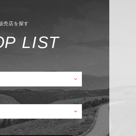
販売店を探す
O
P
L
I
S
T