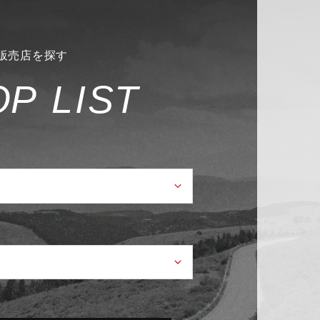
販売店を探す
O
P
L
I
S
T