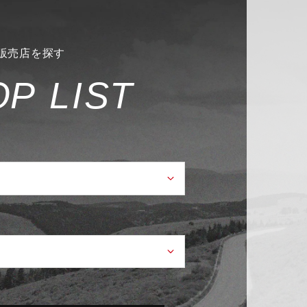
販売店を探す
O
P
L
I
S
T