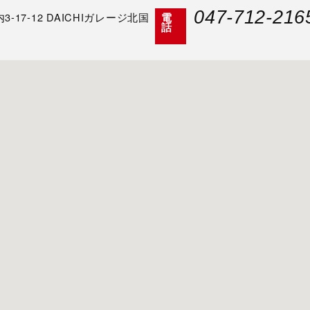
047-712-216
17-12 DAICHIガレージ北国
電
話