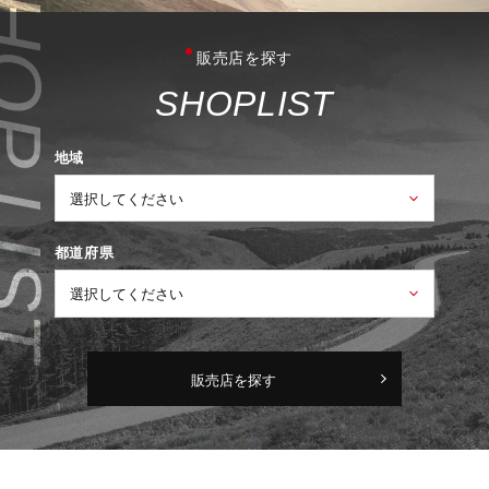
販売店を探す
S
H
O
P
L
I
S
T
地域
都道府県
販売店を探す