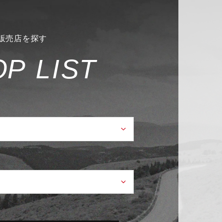
販売店を探す
O
P
L
I
S
T