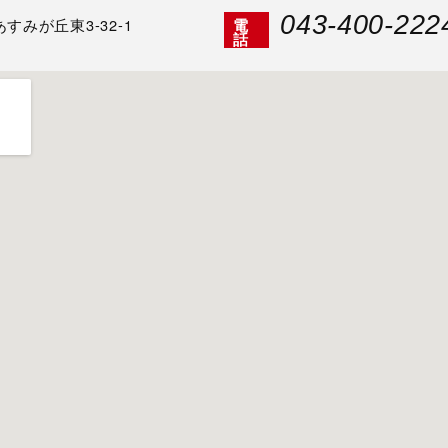
043-400-222
みが丘東3-32-1
電
話