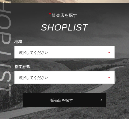
販売店を探す
S
H
O
P
L
I
S
T
地域
都道府県
販売店を探す