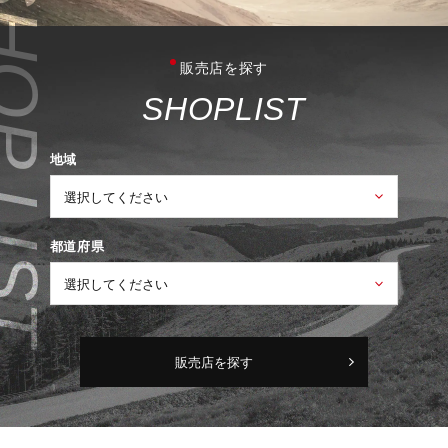
販売店を探す
S
H
O
P
L
I
S
T
地域
都道府県
販売店を探す