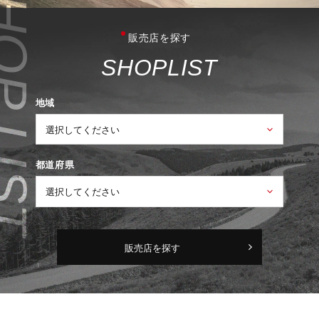
販売店を探す
S
H
O
P
L
I
S
T
地域
都道府県
販売店を探す