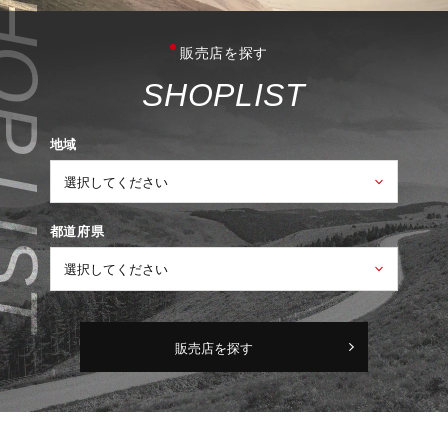
販売店を探す
S
H
O
P
L
I
S
T
地域
都道府県
販売店を探す