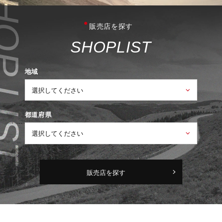
販売店を探す
S
H
O
P
L
I
S
T
地域
都道府県
販売店を探す