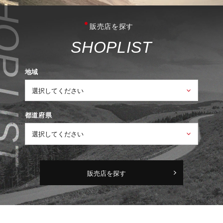
販売店を探す
S
H
O
P
L
I
S
T
地域
都道府県
販売店を探す