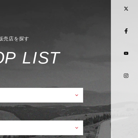
販売店を探す
O
P
L
I
S
T