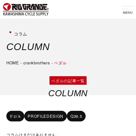
MENU
コラム
C
O
L
U
M
N
HOME
-
crankbrothers
-
ペダル
ペダルの記事一覧
COLUMN
fi'zi:k
PROFILEDESIGN
Q36.5
コラムはまだはありません。