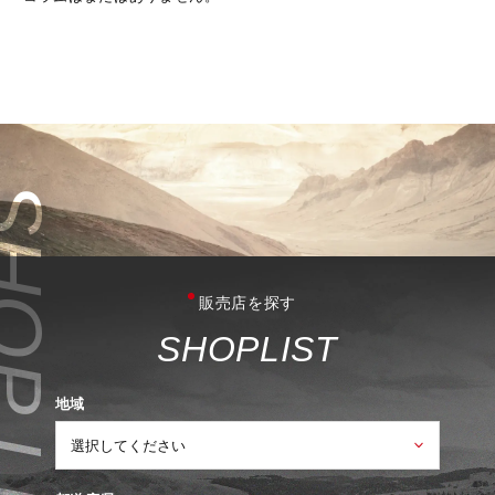
販売店を探す
S
H
O
P
L
I
S
T
地域