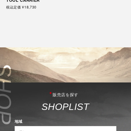
税込定価
¥18,730
販売店を探す
S
H
O
P
L
I
S
T
地域