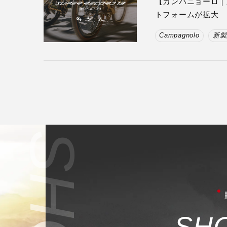
【カンパニョーロ｜新製
トフォームが拡大
Campagnolo
新製
S
H