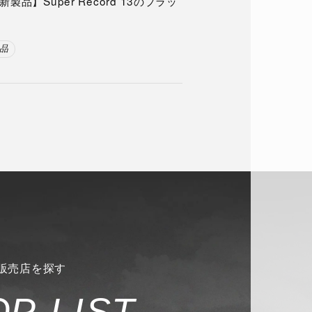
品】Super Record 13のプラッ
品
販売店を探す
O
P
L
I
S
T