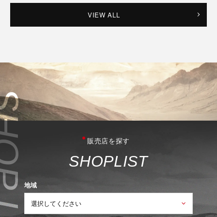
VIEW ALL
販売店を探す
S
H
O
P
L
I
S
T
地域