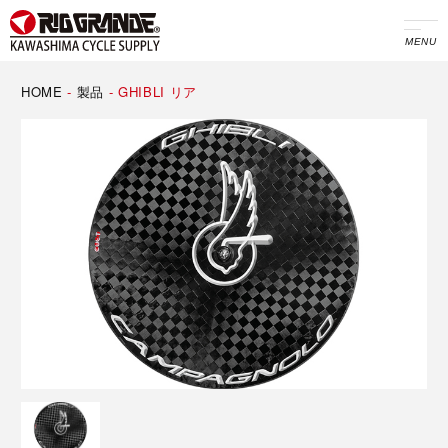
MENU
HOME
-
製品
-
GHIBLI リア