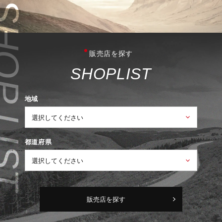
販売店を探す
S
H
O
P
L
I
S
T
地域
都道府県
販売店を探す