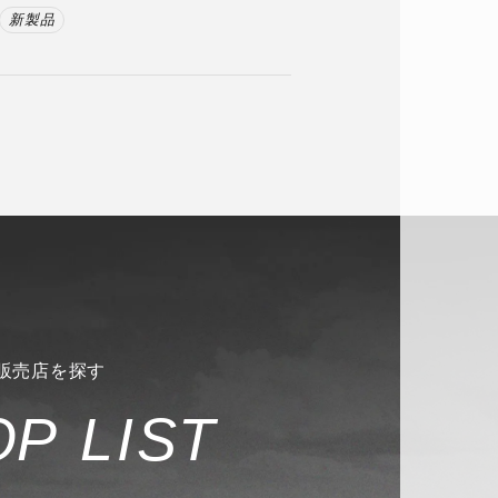
新製品
販売店を探す
O
P
L
I
S
T