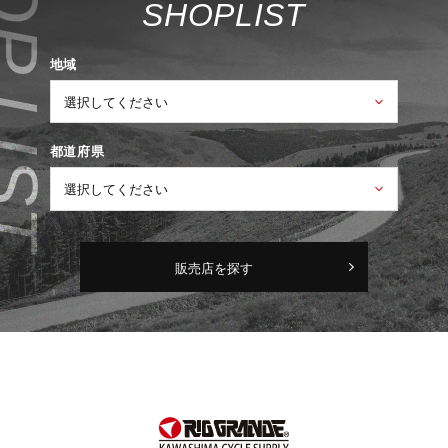
S
H
O
P
L
I
S
T
地域
都道府県
販売店を探す