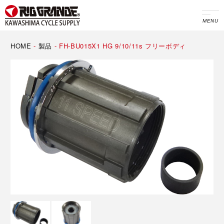
MENU
HOME
-
製品
-
FH-BU015X1 HG 9/10/11s フリーボディ