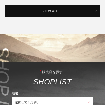
VIEW ALL
販売店を探す
S
H
O
P
L
I
S
T
地域