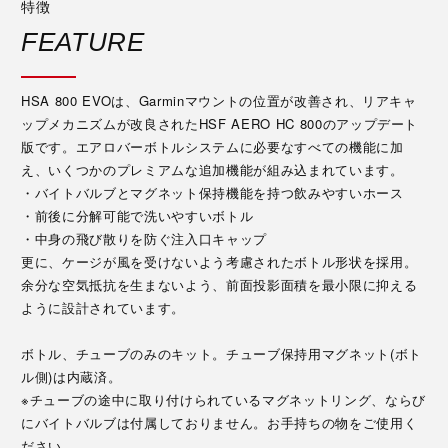
特徴
FEATURE
HSA 800 EVOは、Garminマウントの位置が改善され、リアキャ
ップメカニズムが改良されたHSF AERO HC 800のアップデート
版です。エアロバーボトルシステムに必要なすべての機能に加
え、いくつかのプレミアムな追加機能が組み込まれています。
・バイトバルブとマグネット保持機能を持つ飲みやすいホース
・前後に分解可能で洗いやすいボトル
・中身の飛び散りを防ぐ注入口キャップ
更に、ケージが風を受けないよう考慮されたボトル形状を採用。
余分な空気抵抗を生まないよう、前面投影面積を最小限に抑える
ように設計されています。
ボトル、チューブのみのキット。チューブ保持用マグネット(ボト
ル側)は内蔵済。
※チューブの途中に取り付けられているマグネットリング、ならび
にバイトバルブは付属しておりません。お手持ちの物をご使用く
ださい。