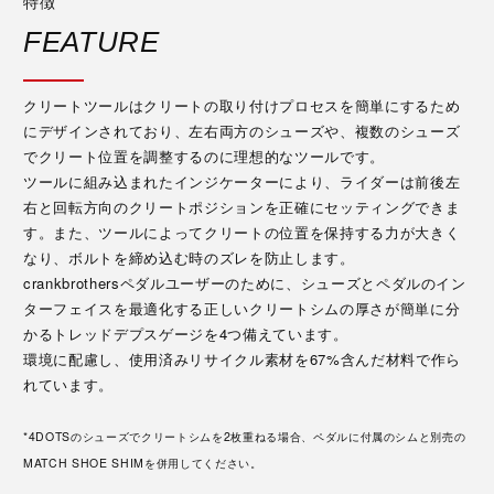
特徴
FEATURE
クリートツールはクリートの取り付けプロセスを簡単にするため
にデザインされており、左右両方のシューズや、複数のシューズ
でクリート位置を調整するのに理想的なツールです。
ツールに組み込まれたインジケーターにより、ライダーは前後左
右と回転方向のクリートポジションを正確にセッティングできま
す。また、ツールによってクリートの位置を保持する力が大きく
なり、ボルトを締め込む時のズレを防止します。
crankbrothersペダルユーザーのために、シューズとペダルのイン
ターフェイスを最適化する正しいクリートシムの厚さが簡単に分
かるトレッドデプスゲージを4つ備えています。
環境に配慮し、使用済みリサイクル素材を67%含んだ材料で作ら
れています。
*4DOTSのシューズでクリートシムを2枚重ねる場合、ペダルに付属のシムと別売の
MATCH SHOE SHIMを併用してください。