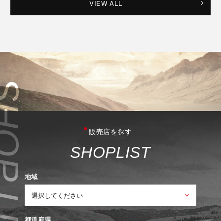
VIEW ALL
販売店を探す
S
H
O
P
L
I
S
T
地域
都道府県