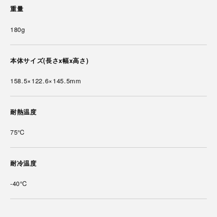
重量
180g
本体サイズ(長さx幅x高さ)
158.5×122.6×145.5mm
耐熱温度
75℃
耐冷温度
-40℃