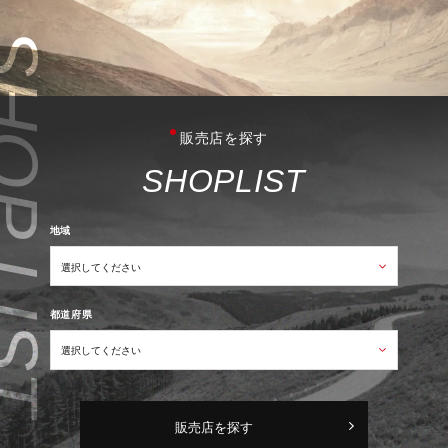
販売店を探す
S
H
O
P
L
I
S
T
地域
都道府県
販売店を探す