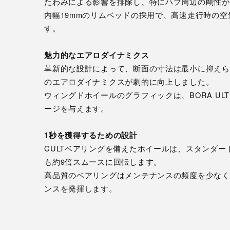
たわみによる影響を排除し、特にハブ周辺の剛性が
内幅19mmのリムベッドの採用で、高速走行時の
す。
魅力的なエアロダイナミクス
革新的な設計によって、断面の寸法は最小に抑えら
のエアロダイナミクスが劇的に向上しました。
ウィングドホイールのグラフィックは、BORA ULTR
ージを与えます。
1秒を獲得するための設計
CULTベアリングを備えたホイールは、スタンダ
も約9倍スムースに回転します。
高品質のベアリングはメンテナンスの頻度を少なく
ンスを発揮します。