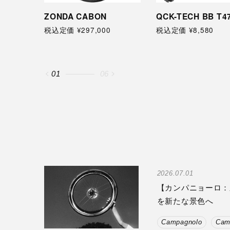
N
QCK-TECH BB T47x86
QCK-TECH BB T
0
税込定価 ¥8,580
税込定価 ¥8,580
02
06
2026.07.01
【カンパニョーロ：新製
を新たな景色へ
Campagnolo
Cam