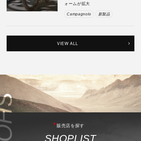
ォームが拡大
Campagnolo
新製品
VIEW ALL
販売店を探す
S
H
O
P
L
I
S
T