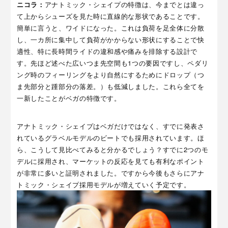
ニコラ：
アナトミック・シェイプの特徴は、今までとは違っ
て上からシューズを見た時に直線的な形状であることです。
簡単に言うと、ワイドになった。これは負荷を足全体に分散
し、一カ所に集中して負荷がかからない形状にすることで快
適性、特に長時間ライドの違和感や痛みを排除する設計で
す。先ほど述べた広いつま先空間も1つの要因ですし、ペダリ
ング時のフィーリングをより自然にするためにドロップ（つ
ま先部分と踵部分の落差。）も低減しました。これら全てを
一新したことがベガの特徴です。
アナトミック・シェイプはベガだけではなく、すでに発表さ
れているグラベルモデルのビートでも採用されています。ほ
ら、こうして見比べてみると分かるでしょう？すでに2つのモ
デルに採用され、マーケットの反応を見ても有利なポイント
が非常に多いと証明されました。ですから今後もさらにアナ
トミック・シェイプ採用モデルが増えていく予定です。