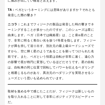
に痛みが出にくい構造と言えます。
TA：
ベガというネーミングには意味がありますか？それとも
発音した際の響き？
ニコラ：
これまでフィジークの製品は発音した時の響きでネ
ーミングすることが多かったのですが、このシューズは星に
由来します。ベガ（日本では織姫星）は、こと座α星のこと
で、非常に明るく青白い光を放つ1等星を指します。フィジー
クが満を持して送り出す、別次元の最上級ロードシューズで
すから、空に輝く星のようであることを願ってつけられた名
前です。また、ベガという恒星は自転が非常に速く、遠心力
の影響で星が楕円に変形しているほどだそうです。星の自転
は、自転車の同じ位置で回転してパワーを伝えるペダリング
と相通じるものがあり、異次元のぺダリングを実現させるシ
ューズという思いも込められています。
取材を進める中で感じたことだが、フィジークは新しいもの
を取り入れることに対して非常にポジティブでスピーディー
だ。