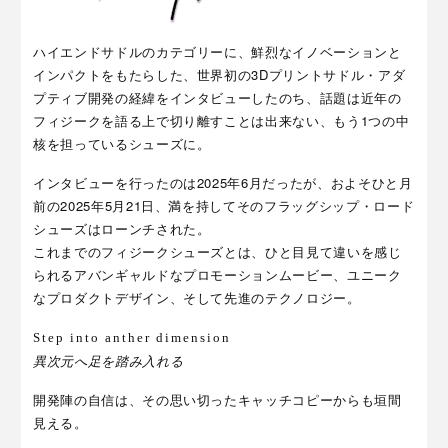
ハイエンドサドルのカテゴリーに、鮮烈なイノベーションと
インパクトをもたらした、世界初の3Dプリントサドル・アダ
プティブ開発の経緯をインタビューしたのち、話題は近年の
フィジークを語る上で切り離すことは出来ない、もう1つの中
核を担っているシューズに。
インタビューを行ったのは2025年6月だったが、およそひと月
前の2025年5月21日、満を持してそのフラッグシップ・ロード
シューズはローンチされた。
これまでのフィジークシューズとは、ひと目見て違いを感じ
られるアバンギャルドなプロモーションムービー、ユニーク
なプロダクトデザイン、そして先進のテクノロジー。
Step into anther dimension
異次元へ足を踏み入れる
開発陣の自信は、その思い切ったキャッチコピーからも垣間
見える。