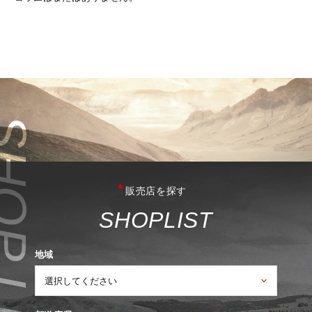
販売店を探す
S
H
O
P
L
I
S
T
地域