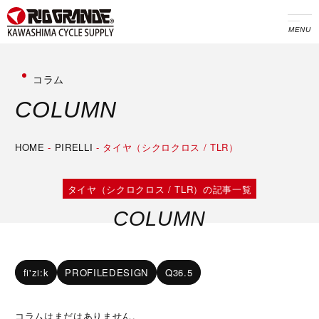
MENU
コラム
C
O
L
U
M
N
HOME
-
PIRELLI
-
タイヤ（シクロクロス / TLR）
タイヤ（シクロクロス / TLR）の記事一覧
COLUMN
fi'zi:k
PROFILEDESIGN
Q36.5
コラムはまだはありません。